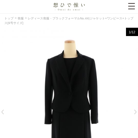
トップ
喪服
レディース喪服・ブラックフォーマルNo.44|ジャケット+ワンピース+トップ
ス[9号サイズ]
1
/12