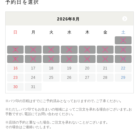
予約日を選択
2026年8月
日
月
火
水
木
金
土
1
2
3
4
5
6
7
8
9
10
11
12
13
14
15
16
17
18
19
20
21
22
23
24
25
26
27
28
29
30
31
※バツ印の日程はすでにご予約済みとなっておりますので､ご了承ください｡
※ただし､バツ印でもお住まいの地域によってご注文を承れる場合がございます｡
お
手数ですが､電話にてお問い合わせください｡
※店頭の予約と重なった場合､ご注文を承れないことがございます｡
その場合はご連絡いたします｡