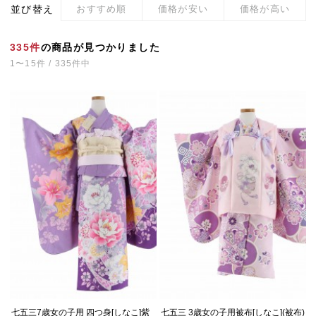
並び替え
おすすめ順
価格が安い
価格が高い
335件
の商品が見つかりました
1〜15件 / 335件中
七五三7歳女の子用 四つ身[しなこ]紫
七五三 3歳女の子用被布[しなこ](被布)