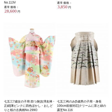
No.113V
通常価格：
3,850
通常価格：
円
28,600
円
七五三7歳女の子用 四つ身[吉澤友禅・
七五三袴のみ[5歳男の子用・身長
正絹]薄ピンクに四色ぼかし・おしど
100cm前後対応]クリームに茶と緑の
りと桜の古典柄No.299O
露芝No.116