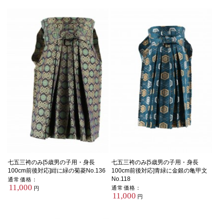
七五三袴のみ[5歳男の子用・身長
七五三袴のみ[5歳男の子用・身長
100cm前後対応]紺に緑の菊菱No.136
100cm前後対応]青緑に金銀の亀甲文
No.118
通常価格：
11,000
通常価格：
円
11,000
円