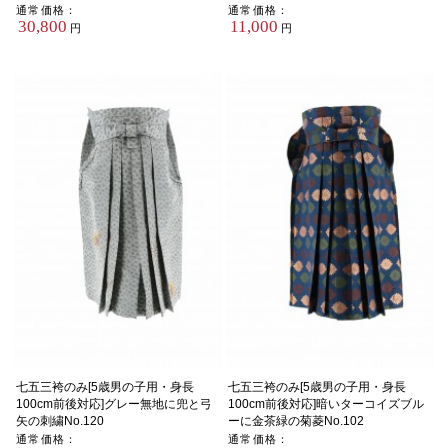
通常価格：
通常価格：
30,800
11,000
円
円
七五三袴のみ[5歳男の子用・身長
七五三袴のみ[5歳男の子用・身長
100cm前後対応]グレー無地に兜と弓
100cm前後対応]暗いターコイズブル
矢の刺繍No.120
ーに金茶緑の菊菱No.102
通常価格：
通常価格：