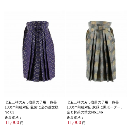
七五三袴のみ[5歳男の子用・身長
七五三袴のみ[5歳男の子用・身長
100cm前後対応]花紫に金の菱文様
100cm前後対応]灰緑に黒ボーダー、
No.63
金と抹茶の華文No.146
通常価格：
通常価格：
11,000
11,000
円
円