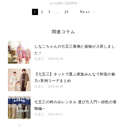
1〜15件 / 335件中
1
2
3
…
23
Next
関連コラム
しなこちゃんの七五三着物と振袖が入荷しまし
た！
七五三
2026.05.26
【七五三】ネットで選ぶ家族みんなで和装の魅
力♪実例コーデまとめ
七五三
2026.04.30
七五三の袴のみレンタル 選び方入門～紺色の着
物編～
七五三
2025.09.11