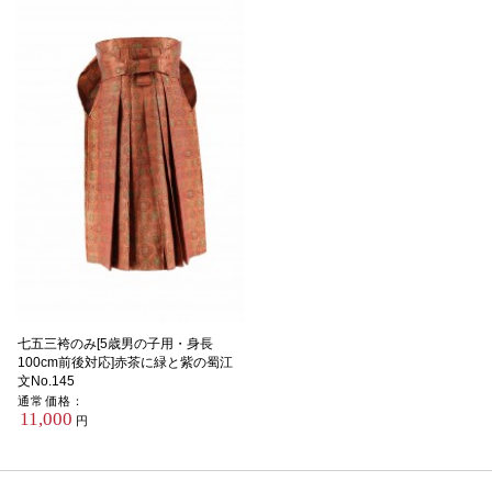
七五三袴のみ[5歳男の子用・身長
100cm前後対応]赤茶に緑と紫の蜀江
文No.145
通常価格：
11,000
円