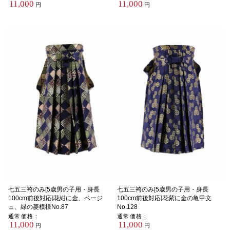
11,000
11,000
円
円
七五三袴のみ[5歳男の子用・身長
七五三袴のみ[5歳男の子用・身長
100cm前後対応]花紺に金、ベージ
100cm前後対応]花紫に金の亀甲文
ュ、緑の菱模様No.87
No.128
通常価格：
通常価格：
11,000
11,000
円
円