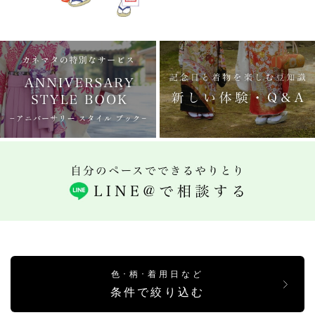
色･柄･着用日など
条件で絞り込む