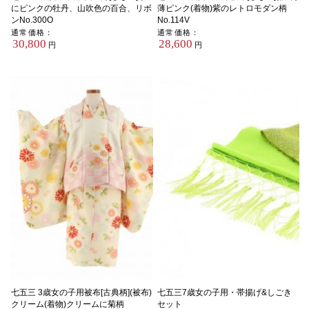
にピンクの牡丹、山吹色の百合、リボ
薄ピンク(着物)紫のレトロモダン柄
ンNo.300O
No.114V
通常価格：
通常価格：
30,800
28,600
円
円
七五三 3歳女の子用被布[古典柄](被布)
七五三7歳女の子用・帯揚げ&しごき
クリーム(着物)クリームに菊柄
セット