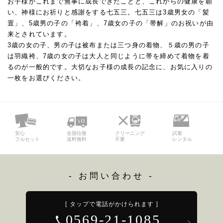
お子様がこれまで無事に成長できたことと、これからの健康を願
い、神様にお祈りと感謝をする七五三。七五三は3歳男女の「髪
置」、5歳男の子の「袴着」、7歳女の子の「帯解」のお祝いが由
来とされています。
3歳の女の子、男の子は被布または三つ身の着物、５歳の男の子
は羽織袴、7歳の女の子は大人と同じように帯を締めて着物を着
るのが一般的です。大切なお子様の成長の記念に、お気に入りの
一枚をお選びください。
安心
全国往復
クリーニング
試着
フルセット
送料無料
不要
レンタル
- お問い合わせ -
[ タップで電話がかけられます ]
0569-21-1085