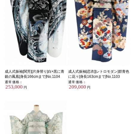
成人式振袖[関芳][片身替り]白×黒に青
成人式振袖[恋衣][レトロモダン]群青色
銀の鳳凰[身長166cmまで]No.1104
に花々[身長163cmまで]No.1103
通常価格：
通常価格：
253,000
209,000
円
円