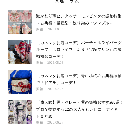
関連コラム
激かわ♡薄ピンク＆サーモンピンクの振袖特集
～古典柄・量産型・絞り染め・シンプル～
振袖
2026.08.08
【カネマタお題コーデ】バーチャルライバーグ
ループ「ホロライブ」より『宝鐘マリン』の振
袖概念コーデ！
振袖
2026.08.03
【カネマタお題コーデ】青に小桜の古典柄振袖
で「ドアラ」コーデ！
振袖
2026.07.24
【成人式】黒・グレー・紫の振袖おすすめ5選！
プロが提案する12の大人かわいいコーディネー
トまとめ
振袖
2026.06.27