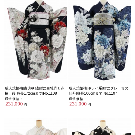
成人式振袖[古典柄]濃紺に白牡丹と赤
成人式振袖[キレイ系]紺にグレー青の
椿、藤[身長172cmまで]No.1108
牡丹[身長166cmまで]No.1107
通常価格：
通常価格：
231,000
231,000
円
円