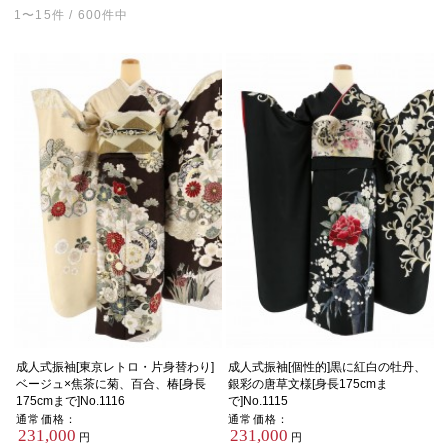
1〜15件 / 600件中
成人式振袖[東京レトロ・片身替わり]
成人式振袖[個性的]黒に紅白の牡丹、
ベージュ×焦茶に菊、百合、椿[身長
銀彩の唐草文様[身長175cmま
175cmまで]No.1116
で]No.1115
通常価格：
通常価格：
231,000
231,000
円
円