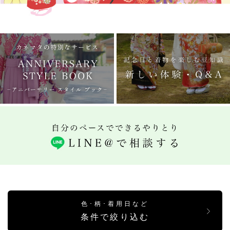
色･柄･着用日など
条件で絞り込む