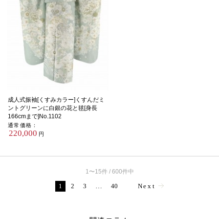
成人式振袖[くすみカラー]くすんだミ
ントグリーンに白銀の花と毬[身長
166cmまで]No.1102
通常価格：
220,000
円
1〜15件 / 600件中
1
2
3
…
40
Next