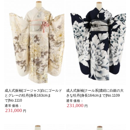
成人式振袖[ゴージャス]白にゴールド
成人式振袖[クール系]濃紺に白銀の大
とグレーの牡丹[身長163cmま
きな牡丹[身長164cmまで]No.1109
で]No.1110
通常価格：
231,000
通常価格：
円
231,000
円