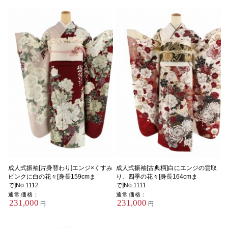
成人式振袖[片身替わり]エンジ×くすみ
成人式振袖[古典柄]白にエンジの雲取
ピンクに白の花々[身長159cmま
り、四季の花々[身長164cmま
で]No.1112
で]No.1111
通常価格：
通常価格：
231,000
231,000
円
円