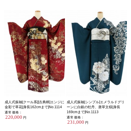
成人式振袖[クール系][古典柄]エンジに
成人式振袖[シンプル]エメラルドグリ
金彩で草花[身長162cmまで]No.1114
ーンに白銀の牡丹、唐草文様[身長
169cmまで]No.1113
通常価格：
220,000
通常価格：
円
231,000
円