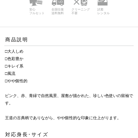
安心
全国往復
クリーニング
試着
フルセット
送料無料
不要
レンタル
商品説明
□大人しめ
□色彩豊か
□キレイ系
□風流
□やや個性的
ピンク、赤、青緑で自然風景、屋敷が描かれた、珍しい色使いの留袖で
す。
王道の古典柄でありながら、やや個性的な印象に仕上がります。
対応身長･サイズ