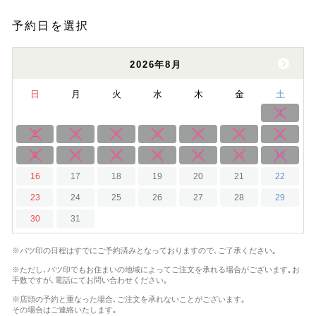
予約日を選択
2026年8月
日
月
火
水
木
金
土
1
2
3
4
5
6
7
8
9
10
11
12
13
14
15
16
17
18
19
20
21
22
23
24
25
26
27
28
29
30
31
※バツ印の日程はすでにご予約済みとなっておりますので､ご了承ください｡
※ただし､バツ印でもお住まいの地域によってご注文を承れる場合がございます｡
お
手数ですが､電話にてお問い合わせください｡
※店頭の予約と重なった場合､ご注文を承れないことがございます｡
その場合はご連絡いたします｡