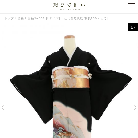
トップ
留袖
留袖No.832【Lサイズ】 | 山に自然風景 [身長157cmまで]
1
/7