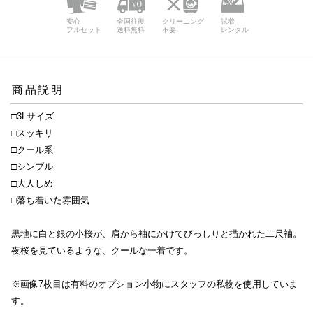
安心
全国往復
クリーニング
試着
フルセット
送料無料
不要
レンタル
商品説明
□3Lサイズ
□スッキリ
□クール系
□シンプル
□大人しめ
□落ち着いた雰囲気
黒地に白と銀の小桜が、肩から袖にかけてびっしりと描かれた二尺袖。
夜桜を見ているような、クールな一着です。
※画像7枚目は有料のオプション小物にスタッフの私物を使用していま
す。