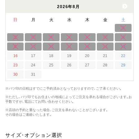
2026年8月
日
月
火
水
木
金
土
1
2
3
4
5
6
7
8
9
10
11
12
13
14
15
16
17
18
19
20
21
22
23
24
25
26
27
28
29
30
31
※バツ印の日程はすでにご予約済みとなっておりますので､ご了承ください｡
※ただし､バツ印でもお住まいの地域によってご注文を承れる場合がございます｡
お
手数ですが､電話にてお問い合わせください｡
※店頭の予約と重なった場合､ご注文を承れないことがございます｡
その場合はご連絡いたします｡
サイズ･オプション選択