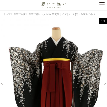
トップ
卒業式用袴
卒業式袴レンタルNo.585[3Lサイズ][クール]黒・白灰金の小桜
1
/9