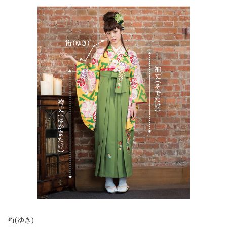
裄(ゆき)