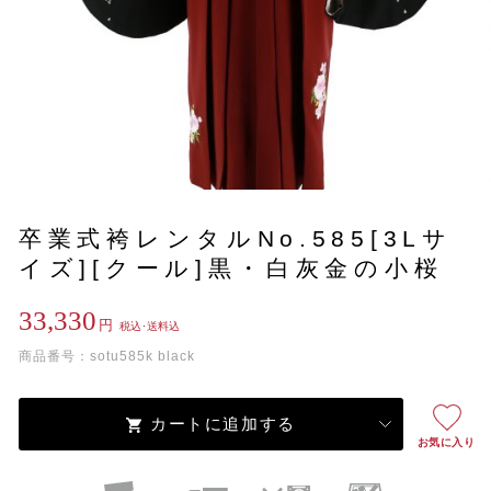
卒業式袴レンタルNo.585[3Lサ
イズ][クール]黒・白灰金の小桜
33,330
円
税込･送料込
商品番号：sotu585k black
カートに追加する
お気に入り