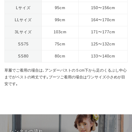
Lサイズ
95cm
150〜156cm
LLサイズ
99cm
164〜170cm
3Lサイズ
103cm
171〜177cm
SS75
75cm
125〜132cm
SS80
80cm
133〜140cm
草履でご着用の場合は､アンダーバストの５cm下から足のくるぶし中心
までがベストの袴丈です｡ブーツご着用の場合はワンサイズ小さめが目
安です｡
レンタルの流れ