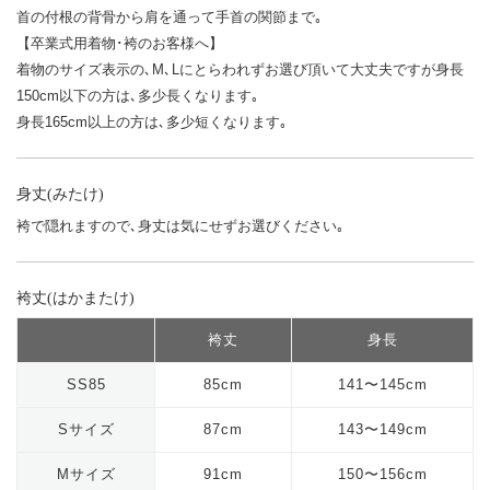
首の付根の背骨から肩を通って手首の関節まで｡
【卒業式用着物･袴のお客様へ】
着物のサイズ表示の､M､Lにとらわれずお選び頂いて大丈夫ですが身長
150cm以下の方は､多少長くなります｡
身長165cm以上の方は､多少短くなります｡
身丈(みたけ)
袴で隠れますので､身丈は気にせずお選びください｡
袴丈(はかまたけ)
袴丈
身長
SS85
85cm
141〜145cm
Sサイズ
87cm
143〜149cm
Mサイズ
91cm
150〜156cm