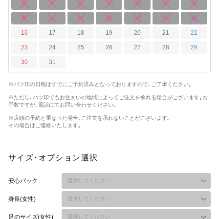
2
3
4
5
6
7
8
9
10
11
12
13
14
15
16
17
18
19
20
21
22
23
24
25
26
27
28
29
30
31
※バツ印の日程はすでにご予約済みとなっておりますので､ご了承ください｡
※ただし､バツ印でもお住まいの地域によってご注文を承れる場合がございます｡
お
手数ですが､電話にてお問い合わせください｡
※店頭の予約と重なった場合､ご注文を承れないことがございます｡
その場合はご連絡いたします｡
サイズ･オプション選択
安心パック
身長(女性)
足のサイズ(女性)