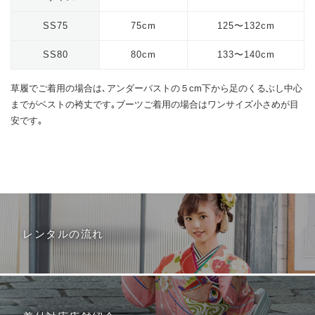
SS75
75cm
125〜132cm
SS80
80cm
133〜140cm
草履でご着用の場合は､アンダーバストの５cm下から足のくるぶし中心
までがベストの袴丈です｡ブーツご着用の場合はワンサイズ小さめが目
安です｡
レンタルの流れ