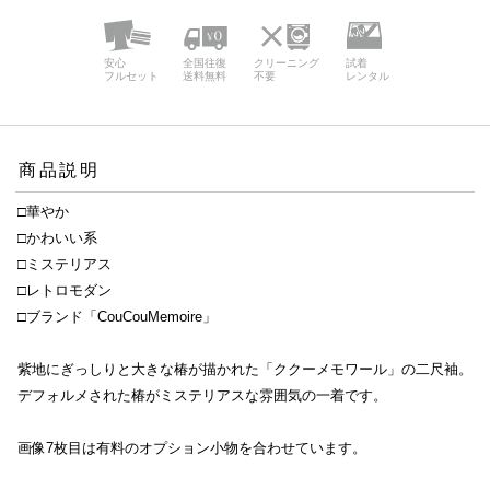
安心
全国往復
クリーニング
試着
フルセット
送料無料
不要
レンタル
商品説明
□華やか
□かわいい系
□ミステリアス
□レトロモダン
□ブランド「CouCouMemoire」
紫地にぎっしりと大きな椿が描かれた「ククーメモワール」の二尺袖。
デフォルメされた椿がミステリアスな雰囲気の一着です。
画像7枚目は有料のオプション小物を合わせています。