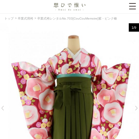
トップ
卒業式用袴
卒業式袴レンタルNo.703[CouCouMemoire]紫・ピンク椿
1
/9