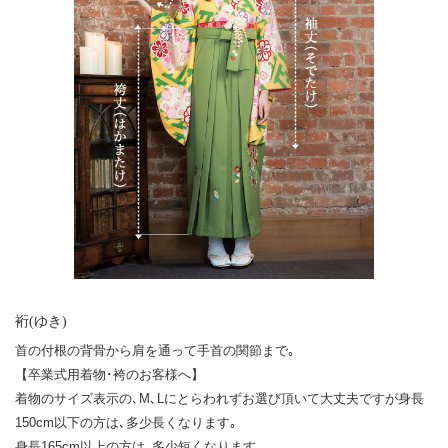
裄(ゆき)
首の付根の背骨から肩を通って手首の関節まで｡
【卒業式用着物･袴のお客様へ】
着物のサイズ表示の､M､Lにとらわれずお選び頂いて大丈夫ですが身長
150cm以下の方は､多少長くなります｡
身長165cm以上の方は､多少短くなります｡