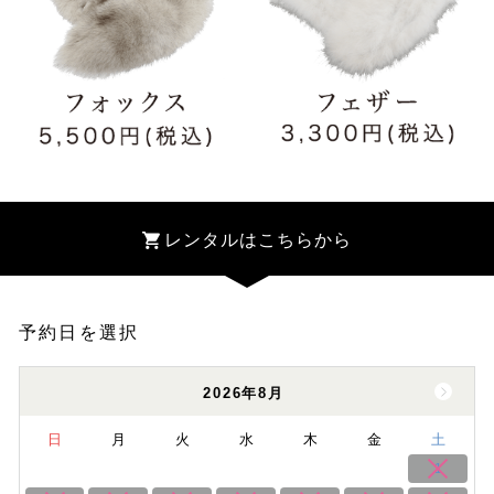
レンタルはこちらから
予約日を選択
2026年8月
日
月
火
水
木
金
土
1