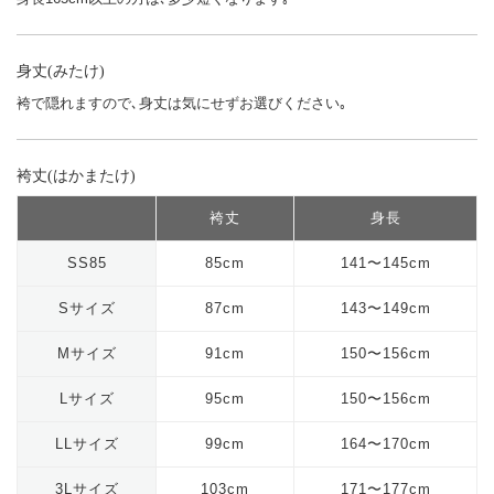
身丈(みたけ)
袴で隠れますので､身丈は気にせずお選びください｡
袴丈(はかまたけ)
袴丈
身長
SS85
85cm
141〜145cm
Sサイズ
87cm
143〜149cm
Mサイズ
91cm
150〜156cm
Lサイズ
95cm
150〜156cm
LLサイズ
99cm
164〜170cm
3Lサイズ
103cm
171〜177cm