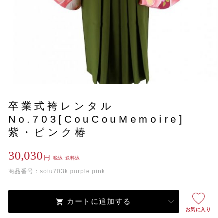
卒業式袴レンタル
No.703[CouCouMemoire]
紫・ピンク椿
30,030
円
税込･送料込
商品番号：sotu703k purple pink
カートに追加する
お気に入り