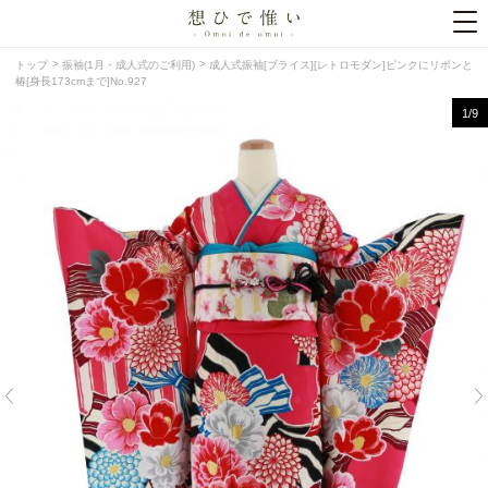
トップ
振袖(1月・成人式のご利用)
成人式振袖[ブライス][レトロモダン]ピンクにリボンと
椿[身長173cmまで]No.927
1
/9