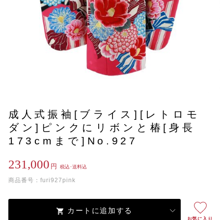
成人式振袖[ブライス][レトロモ
ダン]ピンクにリボンと椿[身長
173cmまで]No.927
231,000
円
税込･送料込
商品番号：furi927pink
カートに追加する
お気に入り