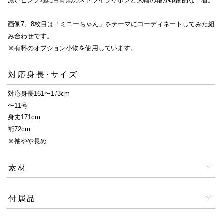
濃いピンク地に白青黒のストライプリボンと大輪の椿が印象的な一着。
画像7、8枚目は「ミニーちゃん」をテーマにコーディネートしてみた組
み合わせです。
※有料のオプション小物を使用しています。
対応身長･サイズ
対応身長161〜173cm
〜11号
身丈171cm
裄72cm
※袖やや長め
素材
付属品