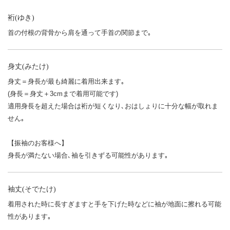
裄(ゆき)
首の付根の背骨から肩を通って手首の関節まで｡
身丈(みたけ)
身丈＝身長が最も綺麗に着用出来ます｡
(身長＝身丈＋3cmまで着用可能です)
適用身長を超えた場合は裄が短くなり､おはしょりに十分な幅が取れま
せん｡
【振袖のお客様へ】
身長が満たない場合､袖を引きずる可能性があります｡
袖丈(そでたけ)
着用された時に長すぎますと手を下げた時などに袖が地面に擦れる可能
性があります｡