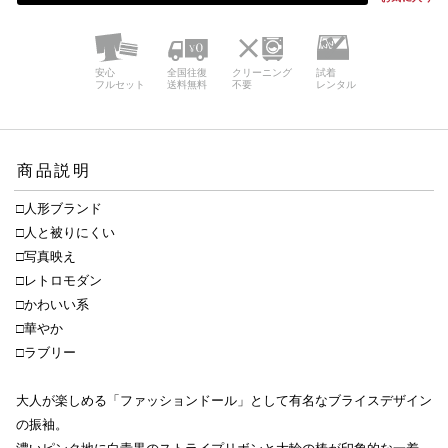
安心
全国往復
クリーニング
試着
フルセット
送料無料
不要
レンタル
商品説明
□人形ブランド
□人と被りにくい
□写真映え
□レトロモダン
□かわいい系
□華やか
□ラブリー
大人が楽しめる「ファッションドール」として有名なブライスデザイン
の振袖。