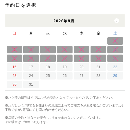
予約日を選択
2026年8月
日
月
火
水
木
金
土
1
2
3
4
5
6
7
8
9
10
11
12
13
14
15
16
17
18
19
20
21
22
23
24
25
26
27
28
29
30
31
※バツ印の日程はすでにご予約済みとなっておりますので､ご了承ください｡
※ただし､バツ印でもお住まいの地域によってご注文を承れる場合がございます｡
お
手数ですが､電話にてお問い合わせください｡
※店頭の予約と重なった場合､ご注文を承れないことがございます｡
その場合はご連絡いたします｡