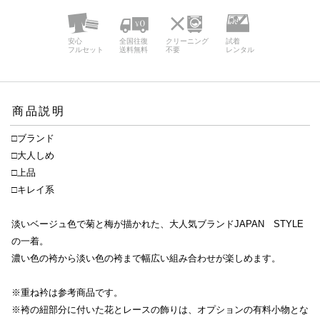
安心
全国往復
クリーニング
試着
フルセット
送料無料
不要
レンタル
商品説明
□ブランド
□大人しめ
□上品
□キレイ系
淡いベージュ色で菊と梅が描かれた、大人気ブランドJAPAN STYLE
の一着。
濃い色の袴から淡い色の袴まで幅広い組み合わせが楽しめます。
※重ね衿は参考商品です。
※袴の紐部分に付いた花とレースの飾りは、オプションの有料小物とな