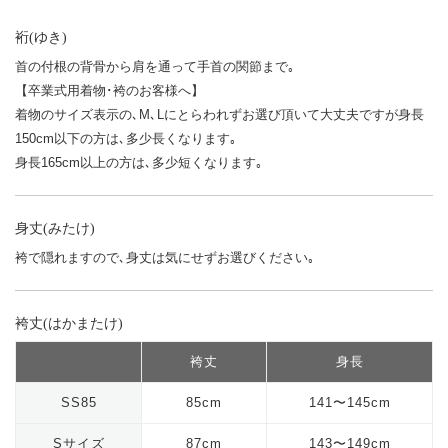
裄(ゆき)
首の付根の背骨から肩を通って手首の関節まで｡
【卒業式用着物･袴のお客様へ】
着物のサイズ表示の､M､Lにとらわれずお選び頂いて大丈夫ですが身長
150cm以下の方は､多少長くなります｡
身長165cm以上の方は､多少短くなります｡
身丈(みたけ)
袴で隠れますので､身丈は気にせずお選びください｡
袴丈(はかまたけ)
袴丈
身長
SS85
85cm
141〜145cm
Sサイズ
87cm
143〜149cm