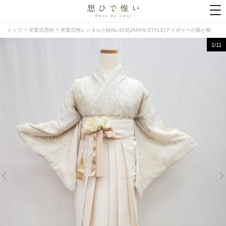
トップ
卒業式用袴
卒業式袴レンタル小紋No.616[JAPAN STYLE]アイボリーの菊と梅
1
/11