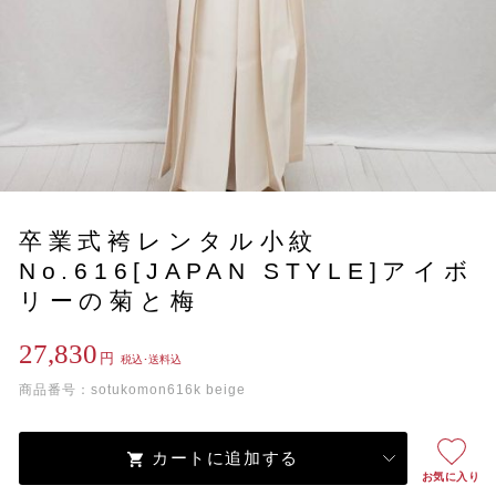
卒業式袴レンタル小紋
No.616[JAPAN STYLE]アイボ
リーの菊と梅
27,830
円
税込･送料込
商品番号：sotukomon616k beige
カートに追加する
お気に入り