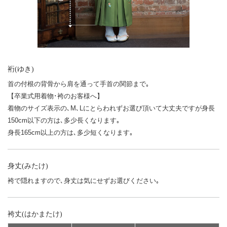
裄(ゆき)
首の付根の背骨から肩を通って手首の関節まで｡
【卒業式用着物･袴のお客様へ】
着物のサイズ表示の､M､Lにとらわれずお選び頂いて大丈夫ですが身長
150cm以下の方は､多少長くなります｡
身長165cm以上の方は､多少短くなります｡
身丈(みたけ)
袴で隠れますので､身丈は気にせずお選びください｡
袴丈(はかまたけ)