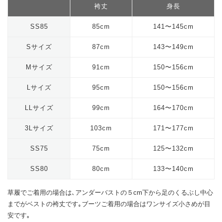
袴丈
身長
SS85
85cm
141〜145cm
Sサイズ
87cm
143〜149cm
Mサイズ
91cm
150〜156cm
Lサイズ
95cm
150〜156cm
LLサイズ
99cm
164〜170cm
3Lサイズ
103cm
171〜177cm
SS75
75cm
125〜132cm
SS80
80cm
133〜140cm
草履でご着用の場合は､アンダーバストの５cm下から足のくるぶし中心
までがベストの袴丈です｡ブーツご着用の場合はワンサイズ小さめが目
安です｡