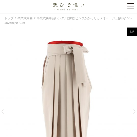
トップ
卒業式用袴
卒業式袴単品レンタル[無地]ピンクがかったカメオベージュ[身長158-
162cm]No.929
1
/5