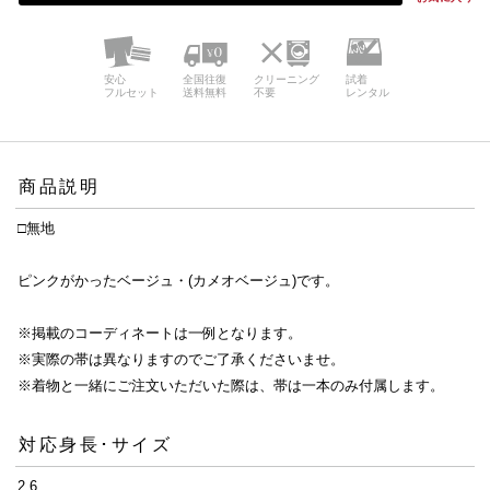
安心
全国往復
クリーニング
試着
フルセット
送料無料
不要
レンタル
商品説明
□無地
ピンクがかったベージュ・(カメオベージュ)です。
※掲載のコーディネートは一例となります。
※実際の帯は異なりますのでご了承くださいませ。
※着物と一緒にご注文いただいた際は、帯は一本のみ付属します。
対応身長･サイズ
2.6