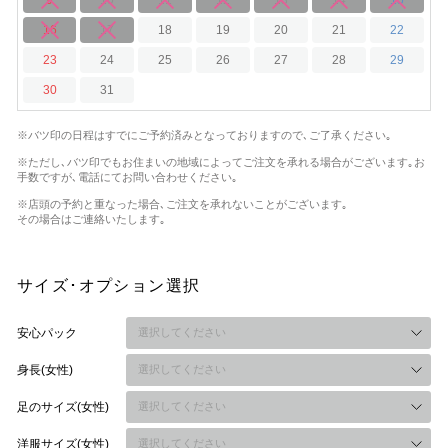
16
17
18
19
20
21
22
23
24
25
26
27
28
29
30
31
※バツ印の日程はすでにご予約済みとなっておりますので､ご了承ください｡
※ただし､バツ印でもお住まいの地域によってご注文を承れる場合がございます｡
お
手数ですが､電話にてお問い合わせください｡
※店頭の予約と重なった場合､ご注文を承れないことがございます｡
その場合はご連絡いたします｡
サイズ･オプション選択
安心パック
身長(女性)
足のサイズ(女性)
洋服サイズ(女性)