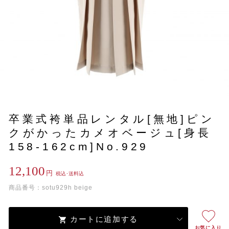
卒業式袴単品レンタル[無地]ピン
クがかったカメオベージュ[身長
158-162cm]No.929
12,100
円
税込･送料込
商品番号：sotu929h beige
カートに追加する
お気に入り