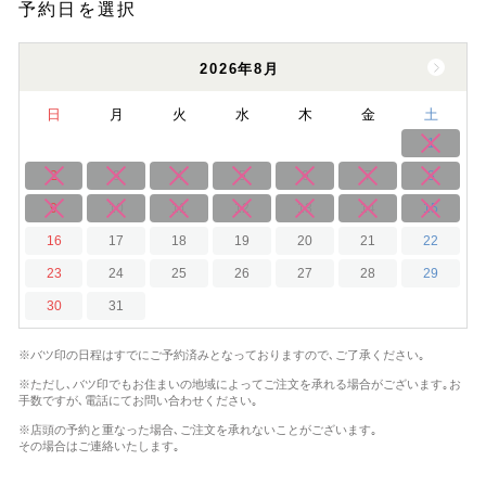
予約日を選択
2026年8月
日
月
火
水
木
金
土
1
2
3
4
5
6
7
8
9
10
11
12
13
14
15
16
17
18
19
20
21
22
23
24
25
26
27
28
29
30
31
※バツ印の日程はすでにご予約済みとなっておりますので､ご了承ください｡
※ただし､バツ印でもお住まいの地域によってご注文を承れる場合がございます｡
お
手数ですが､電話にてお問い合わせください｡
※店頭の予約と重なった場合､ご注文を承れないことがございます｡
その場合はご連絡いたします｡