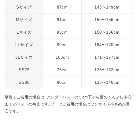
Sサイズ
87cm
143〜149cm
Mサイズ
91cm
150〜156cm
Lサイズ
95cm
150〜156cm
LLサイズ
99cm
164〜170cm
3Lサイズ
103cm
171〜177cm
SS75
75cm
125〜132cm
SS80
80cm
133〜140cm
草履でご着用の場合は､アンダーバストの５cm下から足のくるぶし中心
までがベストの袴丈です｡ブーツご着用の場合はワンサイズ小さめが目
安です｡