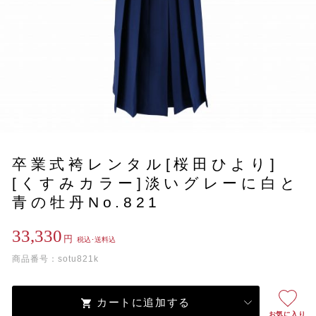
卒業式袴レンタル[桜田ひより]
[くすみカラー]淡いグレーに白と
青の牡丹No.821
33,330
円
税込･送料込
商品番号：sotu821k
カートに追加する
お気に入り