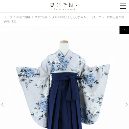
トップ
卒業式用袴
卒業式袴レンタル[桜田ひより][くすみカラー]淡いグレーに白と青の牡
丹No.821
1
/8