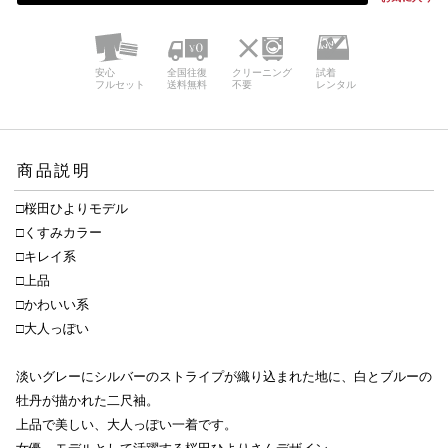
安心
全国往復
クリーニング
試着
フルセット
送料無料
不要
レンタル
商品説明
□桜田ひよりモデル
□くすみカラー
□キレイ系
□上品
□かわいい系
□大人っぽい
淡いグレーにシルバーのストライプが織り込まれた地に、白とブルーの
牡丹が描かれた二尺袖。
上品で美しい、大人っぽい一着です。