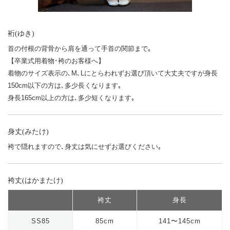
裄(ゆき)
首の付根の背骨から肩を通って手首の関節まで｡
【卒業式用着物･袴のお客様へ】
着物のサイズ表示の､M､Lにとらわれずお選び頂いて大丈夫ですが身長
150cm以下の方は､多少長くなります｡
身長165cm以上の方は､多少短くなります｡
身丈(みたけ)
袴で隠れますので､身丈は気にせずお選びください｡
袴丈(はかまたけ)
袴丈
身長
SS85
85cm
141〜145cm