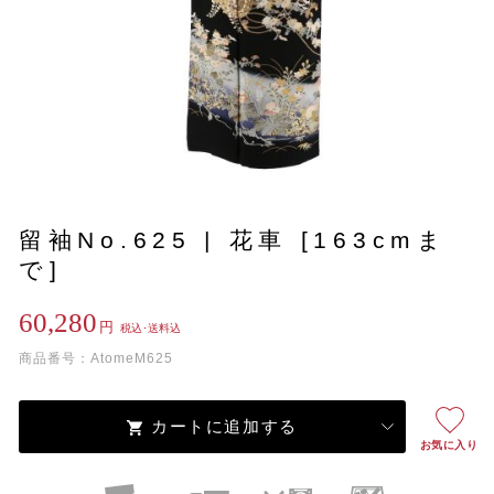
留袖No.625 | 花車 [163cmま
で]
60,280
円
税込･送料込
商品番号：AtomeM625
カートに追加する
お気に入り