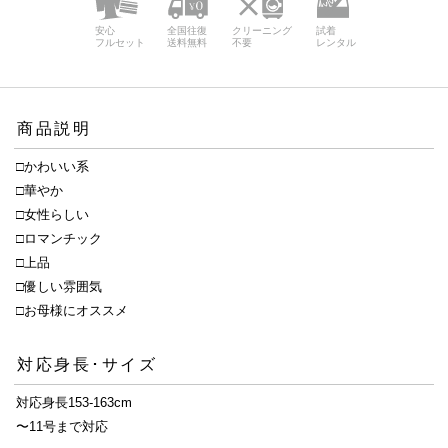
安心
全国往復
クリーニング
試着
フルセット
送料無料
不要
レンタル
商品説明
□かわいい系
□華やか
□女性らしい
□ロマンチック
□上品
□優しい雰囲気
□お母様にオススメ
対応身長･サイズ
対応身長153-163cm
〜11号まで対応