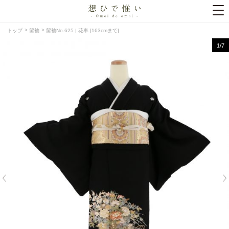
トップ
留袖
留袖No.625 | 花車 [163cmまで]
1
/7