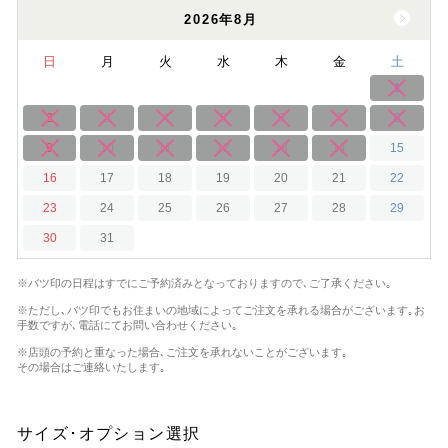
2026年8月
日
月
火
水
木
金
土
1
2
3
4
5
6
7
8
9
10
11
12
13
14
15
16
17
18
19
20
21
22
23
24
25
26
27
28
29
30
31
※バツ印の日程はすでにご予約済みとなっておりますので､ご了承ください｡
※ただし､バツ印でもお住まいの地域によってご注文を承れる場合がございます｡
お
手数ですが､電話にてお問い合わせください｡
※店頭の予約と重なった場合､ご注文を承れないことがございます｡
その場合はご連絡いたします｡
サイズ･オプション選択