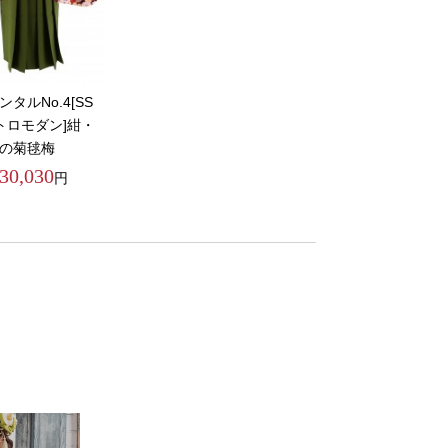
タルNo.4[SS
レトロモダン]紺・
の菊毬梅
30,030
円