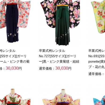
袴レンタル
卒業式袴レンタル
卒業式袴レ
74[SSサイズ][ガーリ
No.727[SSサイズ][ガーリ
No.691[S
リーム・ピンク青の菊
ー]黒・ピンク黄菊毬・組紐
ponette
プ・花の丸
30,030
30,030
格：
円
通常価格：
円
通常価格：