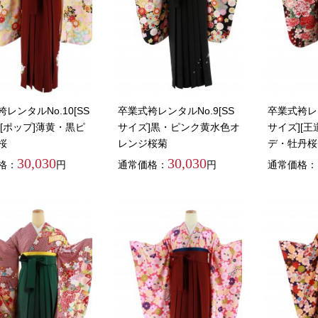
レンタルNo.10[SS
卒業式袴レンタルNo.9[SS
卒業式袴レン
][ポップ]薄黄・黒ピ
サイズ]黒・ピンク黄水色オ
サイズ][王
桜
レンジ桜菊
デ・牡丹桜
30,030
30,030
格：
円
通常価格：
円
通常価格：