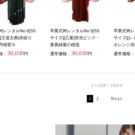
レンタルNo.6[SS
卒業式袴レンタルNo.5[SS
卒業式袴レン
][王道古典]赤絞り
サイズ][乙葉]蛍光ピンク・
サイズ][
丹桜熨斗
黄黄緑紫の桜毬
オレンジ赤
30,030
30,030
格：
円
通常価格：
円
通常価格：
1〜15件 / 18件中
1
2
Next