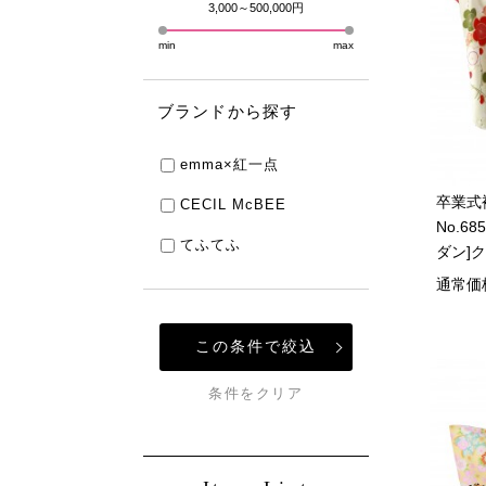
3,000～500,000円
min
max
ブランドから探す
emma×紅一点
卒業式
CECIL McBEE
No.6
てふてふ
ダン]
通常価
この条件で絞込
条件をクリア