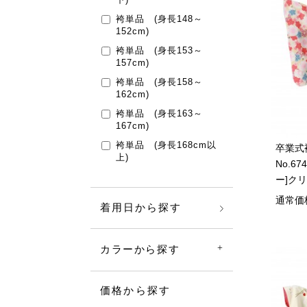
袴単品 (身長148～
152cm)
袴単品 (身長153～
157cm)
袴単品 (身長158～
162cm)
袴単品 (身長163～
167cm)
袴単品 (身長168cm以
卒業式
上)
No.6
ー]ク
通常価
着用日から探す
カラーから探す
価格から探す