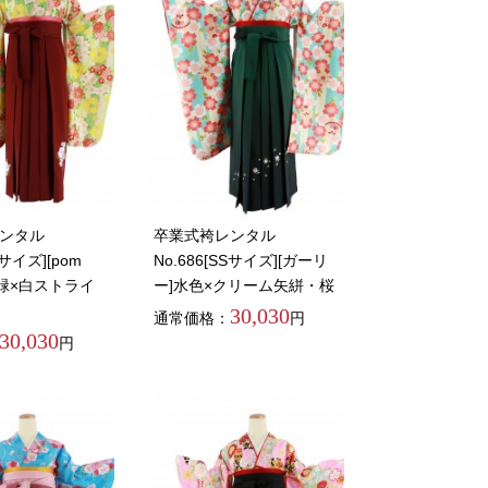
ンタル
卒業式袴レンタル
Sサイズ][pom
No.686[SSサイズ][ガーリ
]黄緑×白ストライ
ー]水色×クリーム矢絣・桜
30,030
通常価格：
円
30,030
円