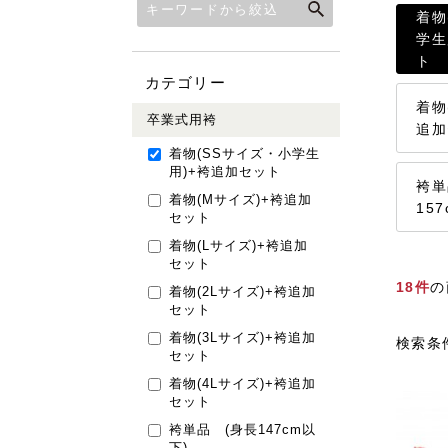
着物
学生
ト
カテゴリー
着物
卒業式用袴
追加
着物(SSサイズ・小学生
用)+袴追加セット
袴単
着物(Mサイズ)+袴追加
157
セット
着物(Lサイズ)+袴追加
セット
18件
の
着物(2Lサイズ)+袴追加
セット
着物(3Lサイズ)+袴追加
検索条件
セット
着物(4Lサイズ)+袴追加
セット
袴単品 (身長147cm以
下)