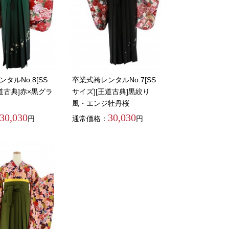
タルNo.8[SS
卒業式袴レンタルNo.7[SS
道古典]赤×黒グラ
サイズ][王道古典]黒絞り
風・エンジ牡丹桜
30,030
30,030
円
通常価格：
円