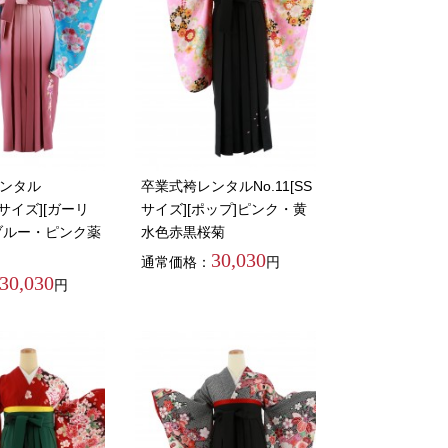
ンタル
卒業式袴レンタルNo.11[SS
SSサイズ][ガーリ
サイズ][ポップ]ピンク・黄
ブルー・ピンク薬
水色赤黒桜菊
30,030
通常価格：
円
30,030
円