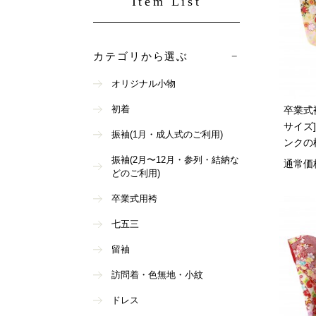
Item List
カテゴリから選ぶ
オリジナル小物
初着
卒業式袴
サイズ
振袖(1月・成人式のご利用)
ンクの
振袖(2月〜12月・参列・結納な
通常価
どのご利用)
卒業式用袴
七五三
留袖
訪問着・色無地・小紋
ドレス