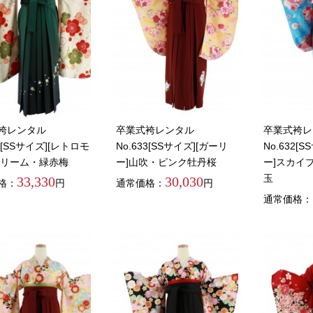
袴レンタル
卒業式袴レンタル
卒業式袴レ
85[SSサイズ][レトロモ
No.633[SSサイズ][ガーリ
No.632[
クリーム・緑赤梅
ー]山吹・ピンク牡丹桜
ー]スカイ
玉
33,330
30,030
格：
円
通常価格：
円
通常価格：