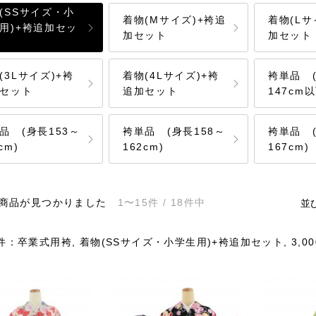
(SSサイズ・小
着物(Mサイズ)+袴追
着物(Lサ
用)+袴追加セッ
加セット
加セット
(3Lサイズ)+袴
着物(4Lサイズ)+袴
袴単品 
セット
追加セット
147cm以
品 (身長153～
袴単品 (身長158～
袴単品 (
cm)
162cm)
167cm)
商品が見つかりました
1〜15件 / 18件中
並
：卒業式用袴, 着物(SSサイズ・小学生用)+袴追加セット, 3,000