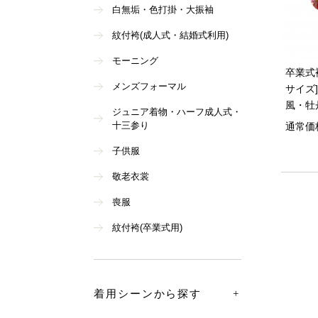
白無垢・色打掛・大振袖
紋付袴(成人式・結婚式利用)
モーニング
卒業式袴
メンズフォーマル
サイズ
風・牡
ジュニア着物・ハーフ成人式・
十三参り
通常価
子供服
敬老衣裳
喪服
紋付袴(卒業式用)
着用シーンから探す