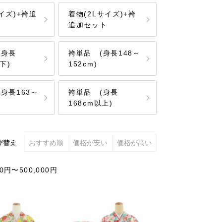
イズ)+袴追
着物(2Lサイズ)+袴
追加セット
(身長
袴単品 (身長148～
下)
152cm)
身長163～
袴単品 (身長
168cm以上)
び替え
おすすめ順
価格が安い
価格が高い
円〜500,000円