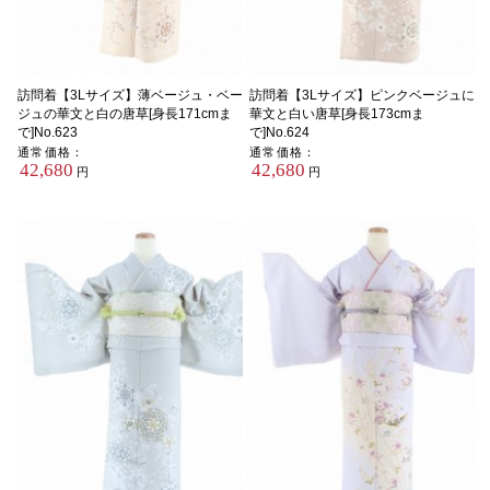
訪問着【3Lサイズ】薄ベージュ・ベー
訪問着【3Lサイズ】ピンクベージュに
ジュの華文と白の唐草[身長171cmま
華文と白い唐草[身長173cmま
で]No.623
で]No.624
通常価格：
通常価格：
42,680
42,680
円
円