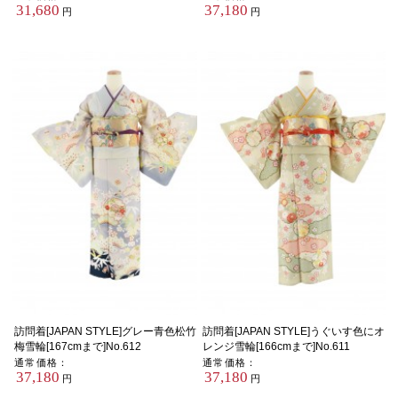
31,680
37,180
円
円
訪問着[JAPAN STYLE]グレー青色松竹
訪問着[JAPAN STYLE]うぐいす色にオ
梅雪輪[167cmまで]No.612
レンジ雪輪[166cmまで]No.611
通常価格：
通常価格：
37,180
37,180
円
円