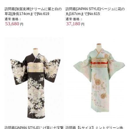
訪問着[加賀友禅]クリームに紫と白の
訪問着[JAPAN STYLE]ベージュに花の
草花[身長174cmまで]No.619
丸[167cmまで]No.615
通常価格：
通常価格：
53,680
37,180
円
円
訪問着[JAPAN STYLE]こげ茶に七宝繋
訪問着【Lサイズ】ミントグリーン地