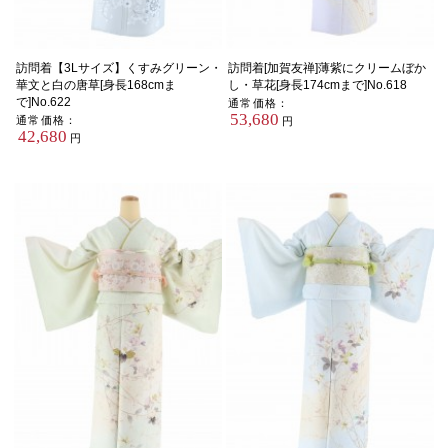
訪問着【3Lサイズ】くすみグリーン・
訪問着[加賀友禅]薄紫にクリームぼか
華文と白の唐草[身長168cmま
し・草花[身長174cmまで]No.618
で]No.622
通常価格：
53,680
通常価格：
円
42,680
円