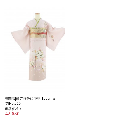
訪問着|薄赤茶色に花柄[166cmま
で]No.610
通常価格：
42,680
円