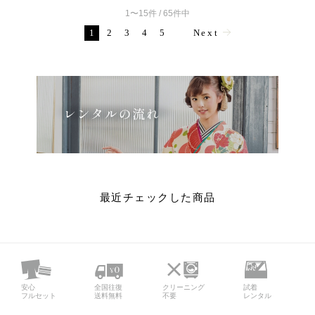
1〜15件 / 65件中
1
2
3
4
5
Next
最近チェックした商品
安心
全国往復
クリーニング
試着
フルセット
送料無料
不要
レンタル