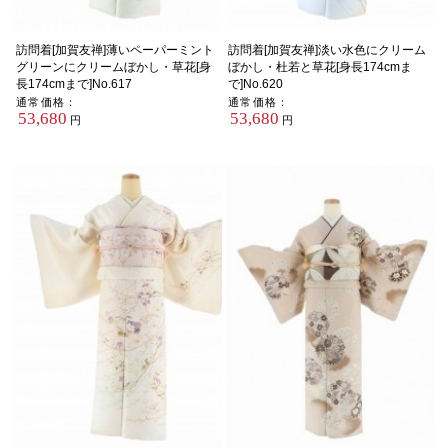
訪問着[加賀友禅]薄いペーパーミント
訪問着[加賀友禅]淡い水色にクリーム
グリーンにクリームぼかし・草花[身
ぼかし・杜若と草花[身長174cmま
長174cmまで]No.617
で]No.620
通常価格：
通常価格：
53,680
53,680
円
円