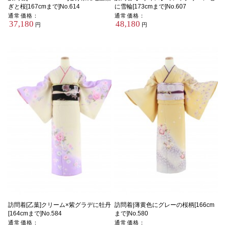
ぎと桜[167cmまで]No.614
に雪輪[173cmまで]No.607
通常価格：
通常価格：
37,180
48,180
円
円
訪問着[乙葉]クリーム×紫グラデに牡丹
訪問着|薄黄色にグレーの桜柄[166cm
[164cmまで]No.584
まで]No.580
通常価格：
通常価格：