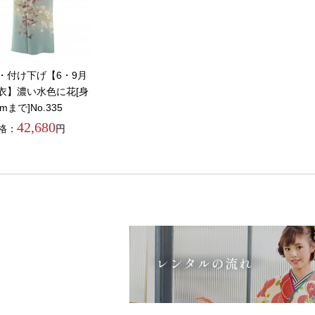
・付け下げ【6・9月
衣】濃い水色に花[身
mまで]No.335
42,680
格：
円