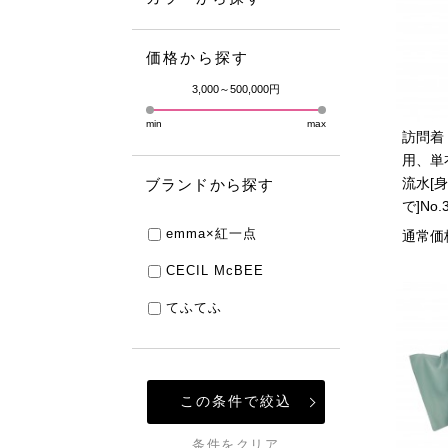
価格から探す
3,000～500,000円
min
max
訪問着
用、単
流水[身
ブランドから探す
で]No.
emma×紅一点
通常価
CECIL McBEE
てふてふ
この条件で絞込
条件をクリア