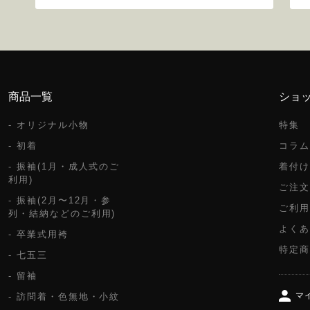
商品一覧
ショ
- オリジナル小物
特集
- 初着
コラム
- 振袖(1月・成人式のご
着付け
利用)
ご注文
- 振袖(2月〜12月・参
ご利用
列・結納などのご利用)
よくあ
- 卒業式用袴
特定商
- 七五三
- 留袖
マ
- 訪問着・色無地・小紋