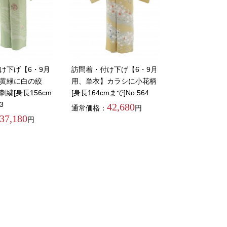
け下げ【6・9月
訪問着・付け下げ【6・9月
黄緑に白の絞
用、単衣】カラシに小花柄
繍[身長156cm
[身長164cmまで]No.564
3
42,680
通常価格：
円
37,180
円