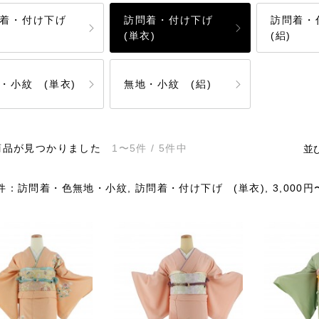
問着・付け下げ
訪問着・付け下げ
訪問着
(単衣)
(絽)
・小紋 (単衣)
無地・小紋 (絽)
商品が見つかりました
1〜5件 / 5件中
並
：訪問着・色無地・小紋, 訪問着・付け下げ (単衣), 3,000円〜5