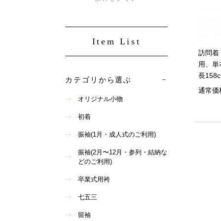
Item List
訪問着
用、単
長158c
カテゴリから選ぶ
通常価
オリジナル小物
初着
振袖(1月・成人式のご利用)
振袖(2月〜12月・参列・結納な
どのご利用)
卒業式用袴
七五三
留袖