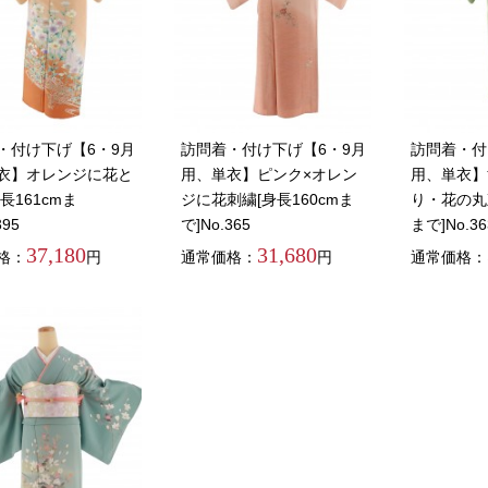
・付け下げ【6・9月
訪問着・付け下げ【6・9月
訪問着・付
衣】オレンジに花と
用、単衣】ピンク×オレン
用、単衣】
長161cmま
ジに花刺繍[身長160cmま
り・花の丸刺
395
で]No.365
まで]No.36
37,180
31,680
格：
円
通常価格：
円
通常価格：