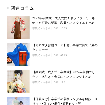
関連コラム
2022年卒業式・成人式に！ドライフラワーを
使った可愛い髪型、和装ヘアスタイルまとめ
卒業式・入学式
2021.10.25
【カネマタお題コーデ】青い卒業式袴で『夏の
空』コーデ
卒業式・入学式
2021.07.15
【結婚式・成人式・卒業式】2022年着物でし
たい！水引き・金箔のヘアアレンジまとめ
卒業式・入学式
2021.11.01
【母親向け】卒業式の着物レンタルを解説｜メ
リット･選び方･着付･必要セット等