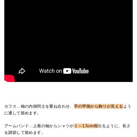
カフス…袖の内側同士を重ね合わせ、
手の甲側から飾りが見える
よう
に通して留めます。
アームバンド…上着の袖からシャツが
１～1.5cm程
出るように、長さ
を調節して留めます。