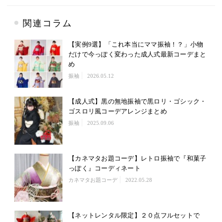
関連コラム
【実例9選】「これ本当にママ振袖！？」小物
だけで今っぽく変わった成人式最新コーデまと
め
振袖
2026.05.12
【成人式】黒の無地振袖で黒ロリ・ゴシック・
ゴスロリ風コーデアレンジまとめ
振袖
2025.09.06
【カネマタお題コーデ】レトロ振袖で『和菓子
っぽく』コーディネート
カネマタお題コーデ
2022.05.28
【ネットレンタル限定】２０点フルセットで