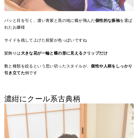
パッと目を引く、濃い青紫と黒の地に蝶が飛んだ
個性的な振袖
を選ば
れたお嬢様
サイドを残して上げた前髪が色っぽいですね
髪飾りは
大きな花が一輪と蝶の形に見えるクリップだけ
数と種類を絞るという思い切ったスタイルが、
個性や人柄をしっかり
引き立てた
例です
濃紺にクール系古典柄